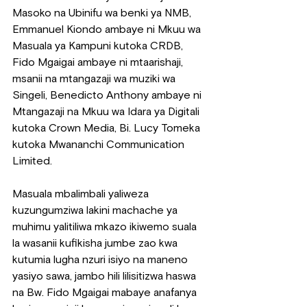
Masoko na Ubinifu wa benki ya NMB, 
Emmanuel Kiondo ambaye ni Mkuu wa 
Masuala ya Kampuni kutoka CRDB, 
Fido Mgaigai ambaye ni mtaarishaji, 
msanii na mtangazaji wa muziki wa 
Singeli, Benedicto Anthony ambaye ni 
Mtangazaji na Mkuu wa Idara ya Digitali 
kutoka Crown Media, Bi. Lucy Tomeka 
kutoka Mwananchi Communication 
Limited.
Masuala mbalimbali yaliweza 
kuzungumziwa lakini machache ya 
muhimu yalitiliwa mkazo ikiwemo suala 
la wasanii kufikisha jumbe zao kwa 
kutumia lugha nzuri isiyo na maneno 
yasiyo sawa, jambo hili lilisitizwa haswa 
na Bw. Fido Mgaigai mabaye anafanya 