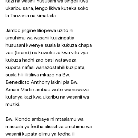
kazi na wasinii hususani wa singeli kwa 
ukaribu sana, lengo likiwa kuteka soko 
la Tanzania na kimataifa.
Jambo jingine liliopewa uzito ni 
umuhimu wa wasanii kujizingatia 
hususani kwenye suala la kukuza chapa 
zao (brand) na kuwekeza kwa vitu vya 
kukuza hadhi zao basi wataweza 
kupata nafasi wanazostahili kuzipata, 
suala hili lilitiliwa mkazo na Bw. 
Benedicto Anthony lakini pia Bw. 
Amani Martin ambao wote wameweza 
kufanya kazi kwa ukaribu na wasanii wa 
muziki.
Bw
. 
Kiondo ambaye ni mtaalamu wa 
masuala ya fedha alisisitiza umuhimu wa 
wasanii kupata elimu ya fedha ili 