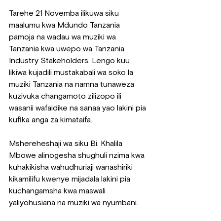
Tarehe 21 Novemba ilikuwa siku 
maalumu kwa Mdundo Tanzania 
pamoja na wadau wa muziki wa 
Tanzania kwa uwepo wa Tanzania 
Industry Stakeholders. Lengo kuu 
likiwa kujadili mustakabali wa soko la 
muziki Tanzania na namna tunaweza 
kuzivuka changamoto zilizopo ili 
wasanii wafaidike na sanaa yao lakini pia 
kufika anga za kimataifa.
Mshereheshaji wa siku Bi. Khalila 
Mbowe alinogesha shughuli nzima kwa 
kuhakikisha wahudhuriaji wanashiriki 
kikamilifu kwenye mijadala lakini pia 
kuchangamsha kwa maswali 
yaliyohusiana na muziki wa nyumbani.