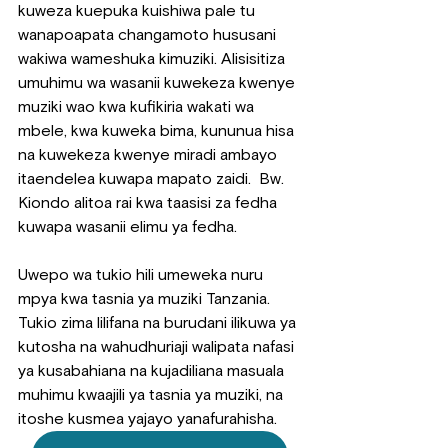
kuweza kuepuka kuishiwa pale tu 
wanapoapata changamoto hususani 
wakiwa wameshuka kimuziki. Alisisitiza 
umuhimu wa wasanii kuwekeza kwenye 
muziki wao kwa kufikiria wakati wa 
mbele, kwa kuweka bima, kununua hisa 
na kuwekeza kwenye miradi ambayo 
itaendelea kuwapa mapato zaidi.  Bw. 
Kiondo alitoa rai kwa taasisi za fedha 
kuwapa wasanii elimu ya fedha.
Uwepo wa tukio hili umeweka nuru 
mpya kwa tasnia ya muziki Tanzania. 
Tukio zima lilifana na burudani ilikuwa ya 
kutosha na wahudhuriaji walipata nafasi 
ya kusabahiana na kujadiliana masuala 
muhimu kwaajili ya tasnia ya muziki, na 
itoshe kusmea yajayo yanafurahisha.