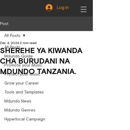
Log In
Post
All Posts
Dec 4, 2024
2 min read
All Posts
SHEREHE YA KIWANDA
Mdundo Guide
CHA BURUDANI NA
Promote your Music
MDUNDO TANZANIA.
Protect your Music
Grow your Career
Tools and Templates
Mdundo News
Mdundo Genres
Hyperlocal Campaign