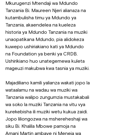
Mkurugenzi Mtendaji wa Mdundo 
Tanzania Bi. Maureen Njeri alianaza na 
kutambulisha timu ya Mdundo ya 
Tanzania, akaendelea na kueleza 
historia ya Mdundo Tanzania na muziki 
unaopatikana Mdundo, pia alidokeza 
kuwepo ushiriakiano kati ya Mdundo 
na Foundation ya benki ya CRDB. 
Ushirikiano huo unategemewa kuleta 
mageuzi makubwa kwa tasnia ya muziki.
Majadiliano kamili yalianza wakati jopo la 
wataalamu na wadau wa muziki wa 
Tanzania walipo zungumzia mustakabali 
wa soko la muziki Tanzania na vitu vya 
kurekebisha ili muziki wetu kukua zaidi. 
Jopo liliongozwa na mshereheshaji wa 
siku Bi. Khalila Mbowe pamoja na 
Amani Martin ambaye ni Meneja wa 