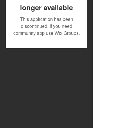
longer available
New Feature for Artists
Music Royalties
This application has been
Alert: Track Your
Mdundo: How Ar
discontinued. If you need
Monthly Downloads on
Earn from Thei
community app use Wix Groups.
Mdundo!
Content